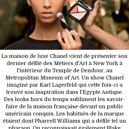
HIGH TECH
MAISON
AUTO
LIEUX TENDANCES
La maison de luxe Chanel vient de présenter son
BEAUTÉ
dernier défilé des Métiers d'Art à New York à
l'intérieur du Temple de Dendour, au
MODE DE RUE
Metropolitan Museum of Art. Un show Chanel
imaginé par Karl Lagerfeld qui cette fois-ci a
JEUNES CRÉATEURS
trouvé son inspiration dans l'Egypte Antique.
Des looks hors du temps subliment les savoir-
HISTOIRE DES MARQUES
faire de la maison française devant un public
américain conquis. Les habitués de la marque
DÉCO
étaient dont Pharrell Williams qui a défilé tel un
pharaon. On reconnaissait également Blake