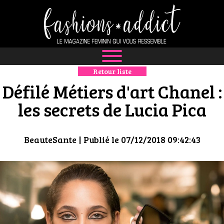
Retour liste
NEWS
Défilé Métiers d'art Chanel :
MODE
les secrets de Lucia Pica
LUXE
BeauteSante
| Publié le 07/12/2018 09:42:43
DÉFILÉS
BOUTIQUE
CULTURE