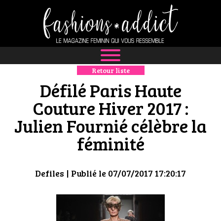
Retour liste
NEWS
Défilé Paris Haute
MODE
Couture Hiver 2017 :
Julien Fournié célèbre la
LUXE
féminité
DÉFILÉS
BOUTIQUE
Defiles
| Publié le 07/07/2017 17:20:17
CULTURE