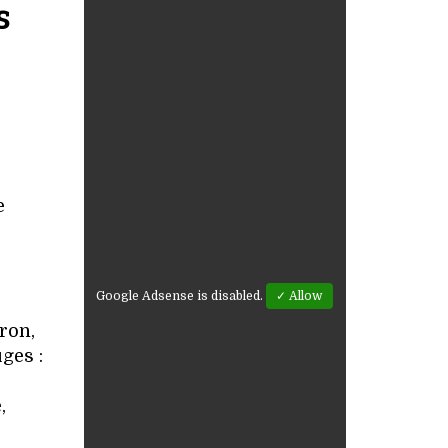
s
e
Google Adsense is disabled.
✓ Allow
ron,
ges :
,