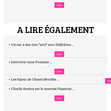
Lire
A LIRE ÉGALEMENT
+ Un sac à dos très "arty" avec Fjällräven ...
Lire
+ Interview Anne Fontaine ...
Lire
+ Les bijoux de Chanel dévoilés ...
Li
+ Charlie Heaton est le nouveau Phantom ...
Lire