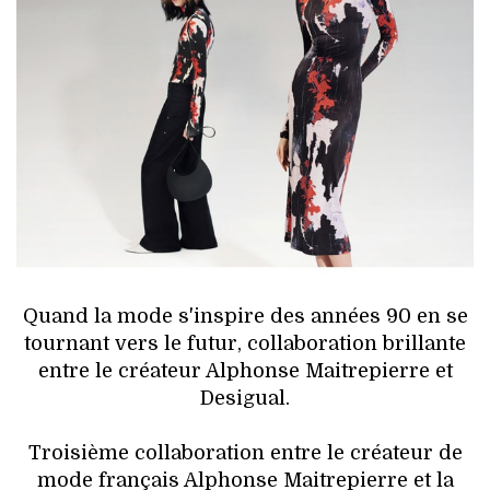
HIGH TECH
MAISON
AUTO
LIEUX TENDANCES
BEAUTÉ
MODE DE RUE
Quand la mode s'inspire des années 90 en se
JEUNES CRÉATEURS
tournant vers le futur, collaboration brillante
entre le créateur Alphonse Maitrepierre et
HISTOIRE DES MARQUES
Desigual.
DÉCO
Troisième collaboration entre le créateur de
mode français Alphonse Maitrepierre et la