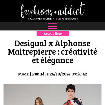
Retour liste
NEWS
Desigual x Alphonse
MODE
Maitrepierre : créativité
et élégance
LUXE
DÉFILÉS
Mode
| Publié le 24/10/2024 09:56:42
BOUTIQUE
CULTURE