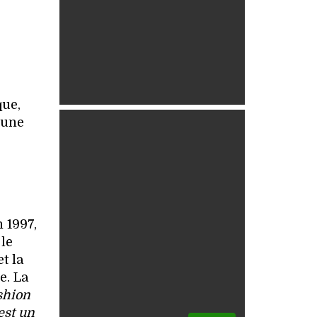
e
que,
 une
 1997,
 le
t la
e. La
shion
est un