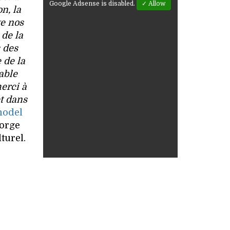
Google Adsense is disabled.
✓ Allow
n, la
ge nos
 de la
 des
 de la
able
erci à
et dans
model
eorge
turel.