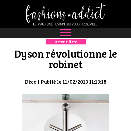
Retour liste
NEWS
Dyson révolutionne le
MODE
robinet
LUXE
Déco
| Publié le 11/02/2013 11:13:18
DÉFILÉS
BOUTIQUE
CULTURE