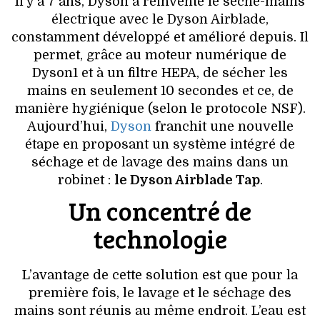
Il y a 7 ans, Dyson a réinventé le sèche-mains
VOYAGES & LOISIRS
électrique avec le Dyson Airblade,
constamment développé et amélioré depuis. Il
permet, grâce au moteur numérique de
Dyson1 et à un filtre HEPA, de sécher les
mains en seulement 10 secondes et ce, de
manière hygiénique (selon le protocole NSF).
Aujourd’hui,
Dyson
franchit une nouvelle
étape en proposant un système intégré de
séchage et de lavage des mains dans un
robinet :
le Dyson Airblade Tap
.
Un concentré de
technologie
L’avantage de cette solution est que pour la
première fois, le lavage et le séchage des
mains sont réunis au même endroit. L’eau est