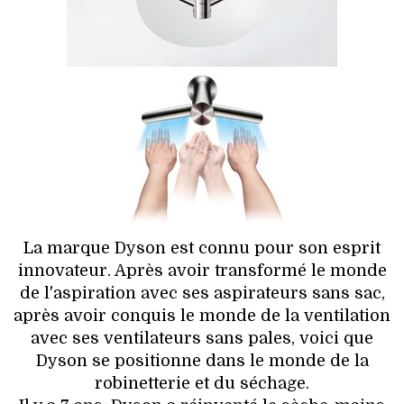
HIGH TECH
MAISON
AUTO
LIEUX TENDANCES
BEAUTÉ
MODE DE RUE
La marque Dyson est connu pour son esprit
innovateur. Après avoir transformé le monde
JEUNES CRÉATEURS
de l'aspiration avec ses aspirateurs sans sac,
après avoir conquis le monde de la ventilation
HISTOIRE DES MARQUES
avec ses ventilateurs sans pales, voici que
Dyson se positionne dans le monde de la
DÉCO
robinetterie et du séchage.