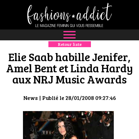
Retour liste
NEWS
Elie Saab habille Jenifer,
MODE
Amel Bent et Linda Hardy
aux NRJ Music Awards
LUXE
DÉFILÉS
News
| Publié le 28/01/2008 09:27:46
BOUTIQUE
CULTURE