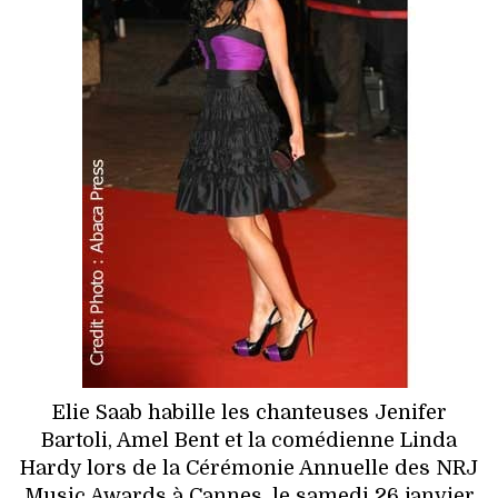
HIGH TECH
MAISON
AUTO
LIEUX TENDANCES
BEAUTÉ
MODE DE RUE
JEUNES CRÉATEURS
HISTOIRE DES MARQUES
Elie Saab habille les chanteuses Jenifer
Bartoli, Amel Bent et la comédienne Linda
DÉCO
Hardy lors de la Cérémonie Annuelle des NRJ
Music Awards à Cannes, le samedi 26 janvier