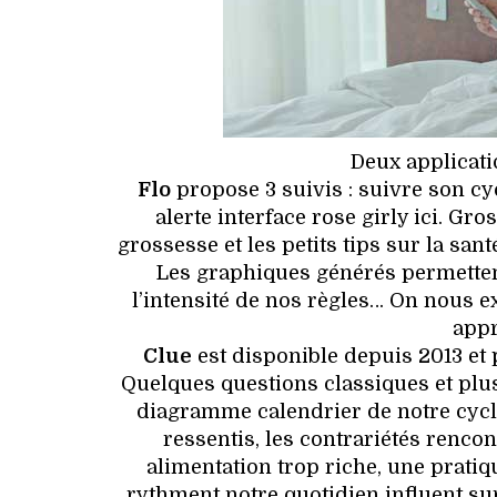
Deux applicati
Flo
propose 3 suivis : suivre son cy
alerte interface rose girly ici. G
grossesse et les petits tips sur la sant
Les graphiques générés permettent
l’intensité de nos règles… On nous ex
appr
Clue
est disponible depuis 2013 et
Quelques questions classiques et plus 
diagramme calendrier de notre cycle. 
ressentis, les contrariétés renco
alimentation trop riche, une pratiq
rythment notre quotidien influent sur