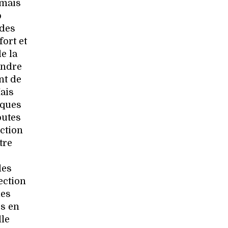
 mais
p
 des
fort et
e la
endre
nt de
Mais
rques
outes
ection
tre
les
ection
les
us en
lle