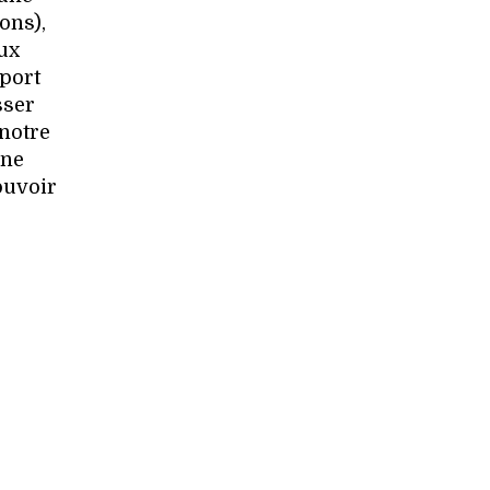
ons),
aux
pport
sser
 notre
 ne
ouvoir