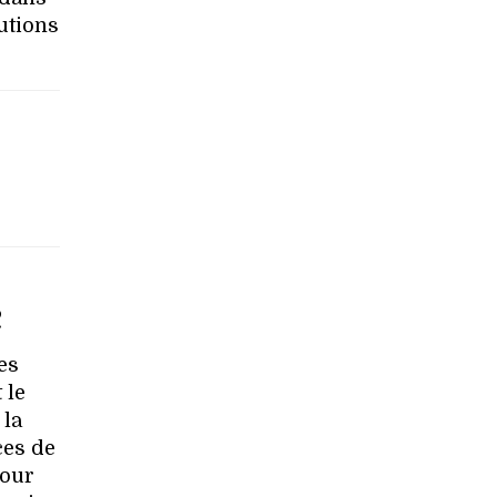
tutions
e
es
 le
 la
ces de
pour