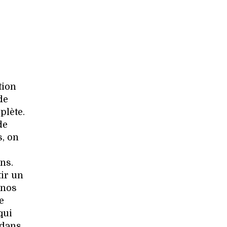
tion
de
plète.
de
s, on
ns.
tir un
 nos
e
qui
 dans