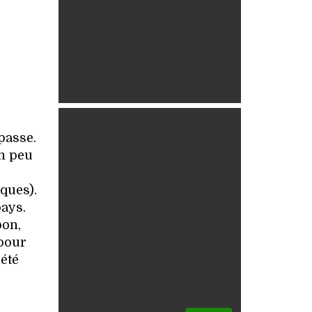
passe.
un peu
ques).
pays.
pon,
 pour
été