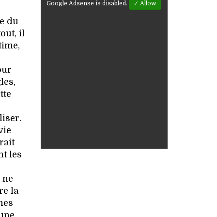
Google Adsense is disabled.
✓ Allow
re du
ut, il
time,
our
les,
tte
liser.
vie
rait
t les
 ne
re la
ômes
’une