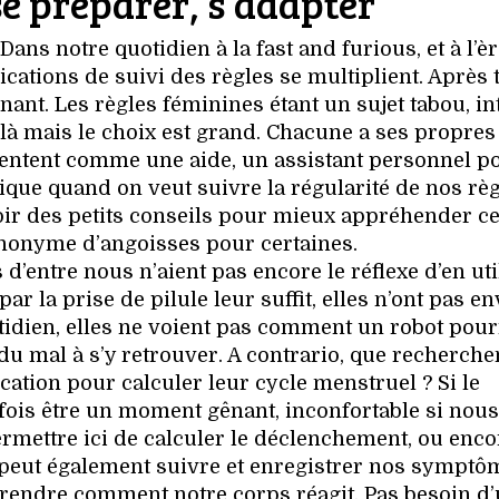
se préparer, s’adapter
ans notre quotidien à la fast and furious, et à l’è
tions de suivi des règles se multiplient. Après to
nant. Les règles féminines étant un sujet tabou, in
 là mais le choix est grand. Chacune a ses propres
sentent comme une aide, un assistant personnel p
ique quand on veut suivre la régularité de nos règ
voir des petits conseils pour mieux appréhender ce
onyme d’angoisses pour certaines.
d’entre nous n’aient pas encore le réflexe d’en uti
ar la prise de pilule leur suffit, elles n’ont pas en
otidien, elles ne voient pas comment un robot pour
u mal à s’y retrouver. A contrario, que recherchen
cation pour calculer leur cycle menstruel ? Si le
ois être un moment gênant, inconfortable si nous
ermettre ici de calculer le déclenchement, ou enco
On peut également suivre et enregistrer nos sympt
rendre comment notre corps réagit. Pas besoin d