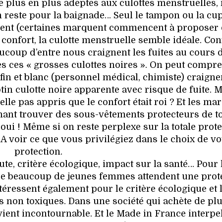
 plus en plus adeptes aux culottes menstruelles,
on reste pour la baignade… Seul le tampon ou la cu
ent (certaines marquent commencent à proposer
 confort, la culotte menstruelle semble idéale. Con
ucoup d’entre nous craignent les fuites au cours d
es ces « grosses culottes noires ». On peut compr
in et blanc (personnel médical, chimiste) craigne
tin culotte noire apparente avec risque de fuite. 
le pas appris que le confort était roi ? Et les ma
ant trouver des sous-vêtements protecteurs de t
oui ! Même si on reste perplexe sur la totale prot
. A voir ce que vous privilégiez dans le choix de vo
protection.
ute, critère écologique, impact sur la santé… Pour 
que beaucoup de jeunes femmes attendent une prot
ntéressent également pour le critère écologique et 
its non toxiques. Dans une société qui achète de pl
vient incontournable. Et le Made in France interpe