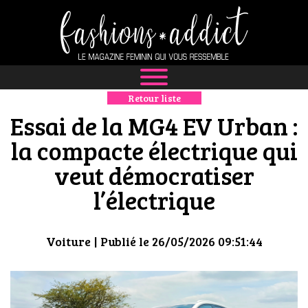
Retour liste
NEWS
Essai de la MG4 EV Urban :
MODE
la compacte électrique qui
veut démocratiser
LUXE
l’électrique
DÉFILÉS
BOUTIQUE
Voiture
| Publié le 26/05/2026 09:51:44
CULTURE