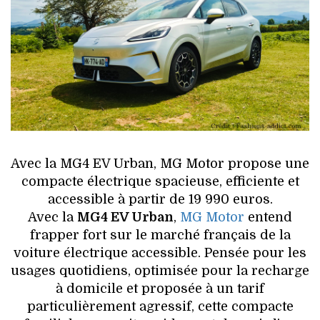
HIGH TECH
MAISON
AUTO
LIEUX TENDANCES
BEAUTÉ
Avec la MG4 EV Urban, MG Motor propose une
MODE DE RUE
compacte électrique spacieuse, efficiente et
accessible à partir de 19 990 euros.
JEUNES CRÉATEURS
Avec la
MG4 EV Urban
,
MG Motor
entend
frapper fort sur le marché français de la
HISTOIRE DES MARQUES
voiture électrique accessible. Pensée pour les
usages quotidiens, optimisée pour la recharge
DÉCO
à domicile et proposée à un tarif
particulièrement agressif, cette compacte