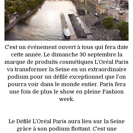
HIGH TECH
MAISON
AUTO
LIEUX TENDANCES
C'est un événement ouvert à tous qui fera date
cette année. Le dimanche 30 septembre la
BEAUTÉ
marque de produits cosmétiques L’Oréal Paris
va transformer la Seine en un extraordinaire
MODE DE RUE
podium pour un défilé exceptionnel que l'on
pourra voir dans le monde entier. Paris fera
JEUNES CRÉATEURS
une fois de plus le show en pleine Fashion
week.
HISTOIRE DES MARQUES
DÉCO
Le Défilé L’Oréal Paris aura lieu sur la Seine
grâce à son podium flottant. C'est une