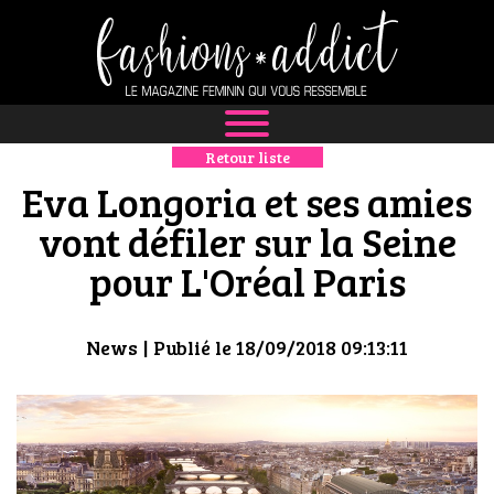
Retour liste
NEWS
Eva Longoria et ses amies
MODE
vont défiler sur la Seine
pour L'Oréal Paris
LUXE
DÉFILÉS
News
| Publié le 18/09/2018 09:13:11
BOUTIQUE
CULTURE