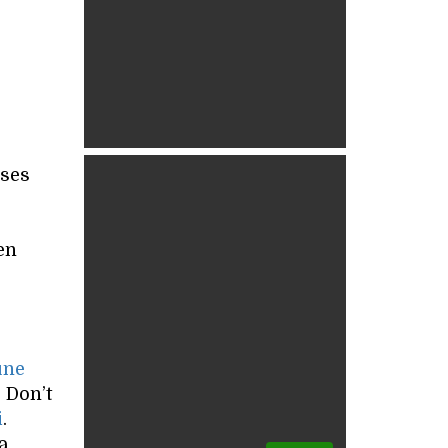
 ses
en
une
 Don’t
i
.
a