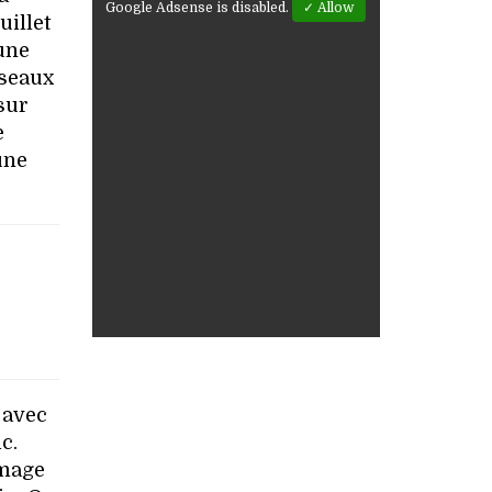
Google Adsense is disabled.
✓ Allow
uillet
une
éseaux
sur
e
une
 avec
c.
image