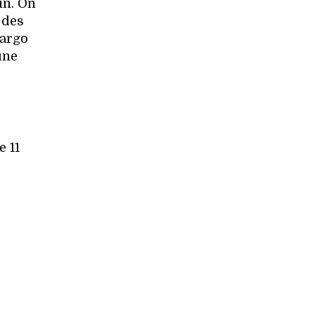
in. On
 des
cargo
une
e 11