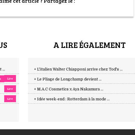
imé cet article ? Partagez le :
US
A LIRE ÉGALEMENT
...
+ L'italien Walter Chiapponi arrive chez Tod's ...
Lire
e
+ Le Pliage de Longchamp devient ...
Lire
+ M.A.C Cosmetics x Aya Nakamura ...
Lire
+ Idée week-end : Rotterdam à la mode ...