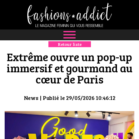
Retour liste
NEWS
Extrême ouvre un pop-up
MODE
immersif et gourmand au
cœur de Paris
LUXE
DÉFILÉS
News
| Publié le 29/05/2026 10:46:12
BOUTIQUE
CULTURE