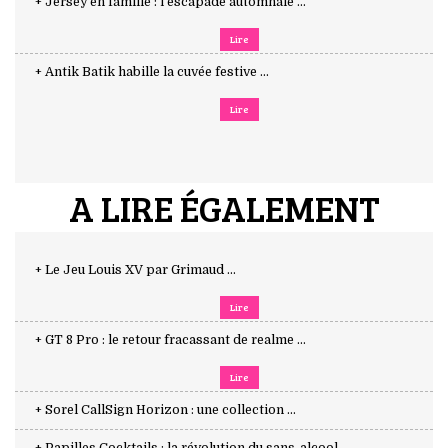
+ Jersey en famille : l’escapade automnale ...
Lire
+ Antik Batik habille la cuvée festive ...
Lire
A LIRE ÉGALEMENT
+ Le Jeu Louis XV par Grimaud ...
Lire
+ GT 8 Pro : le retour fracassant de realme ...
Lire
+ Sorel CallSign Horizon : une collection ...
+ Papilles Cocktails : la révolution du sans-alcool ...