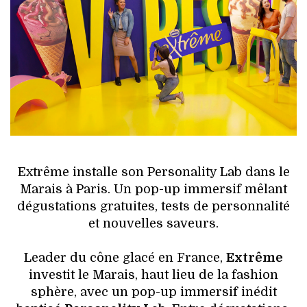
HIGH TECH
MAISON
AUTO
LIEUX TENDANCES
BEAUTÉ
MODE DE RUE
Extrême installe son Personality Lab dans le
Marais à Paris. Un pop-up immersif mêlant
JEUNES CRÉATEURS
dégustations gratuites, tests de personnalité
et nouvelles saveurs.
HISTOIRE DES MARQUES
Leader du cône glacé en France,
Extrême
DÉCO
investit le Marais, haut lieu de la fashion
sphère, avec un pop-up immersif inédit