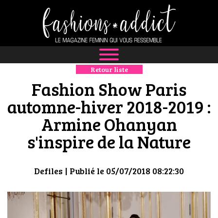
Retour liste
NEWS
Fashion Show Paris
MODE
automne-hiver 2018-2019 :
Armine Ohanyan
LUXE
s'inspire de la Nature
DÉFILÉS
BOUTIQUE
Defiles
| Publié le 05/07/2018 08:22:30
CULTURE