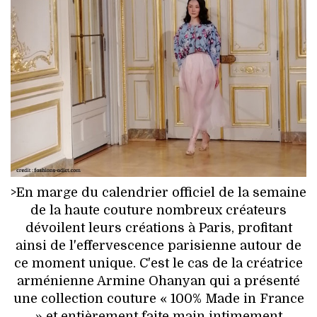
HIGH TECH
MAISON
AUTO
LIEUX TENDANCES
BEAUTÉ
MODE DE RUE
>En marge du calendrier officiel de la semaine
de la haute couture nombreux créateurs
JEUNES CRÉATEURS
dévoilent leurs créations à Paris, profitant
ainsi de l'effervescence parisienne autour de
HISTOIRE DES MARQUES
ce moment unique. C'est le cas de la créatrice
arménienne Armine Ohanyan qui a présenté
DÉCO
une collection couture « 100% Made in France
» et entièrement faite main intimement