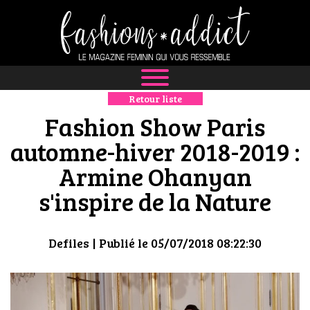
Retour liste
NEWS
Fashion Show Paris
MODE
automne-hiver 2018-2019 :
Armine Ohanyan
LUXE
s'inspire de la Nature
DÉFILÉS
BOUTIQUE
Defiles
| Publié le 05/07/2018 08:22:30
CULTURE