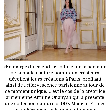
HIGH TECH
MAISON
AUTO
LIEUX TENDANCES
BEAUTÉ
MODE DE RUE
>En marge du calendrier officiel de la semaine
de la haute couture nombreux créateurs
JEUNES CRÉATEURS
dévoilent leurs créations à Paris, profitant
ainsi de l'effervescence parisienne autour de
HISTOIRE DES MARQUES
ce moment unique. C'est le cas de la créatrice
arménienne Armine Ohanyan qui a présenté
DÉCO
une collection couture « 100% Made in France
» et entièrement faite main intimement