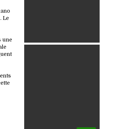
iano
. Le
s une
ale
quent
sents
ette