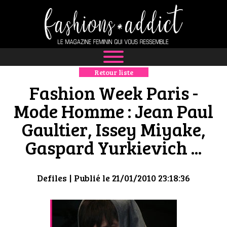
Retour liste
NEWS
Fashion Week Paris -
MODE
Mode Homme : Jean Paul
Gaultier, Issey Miyake,
LUXE
Gaspard Yurkievich ...
DÉFILÉS
BOUTIQUE
Defiles
| Publié le 21/01/2010 23:18:36
CULTURE