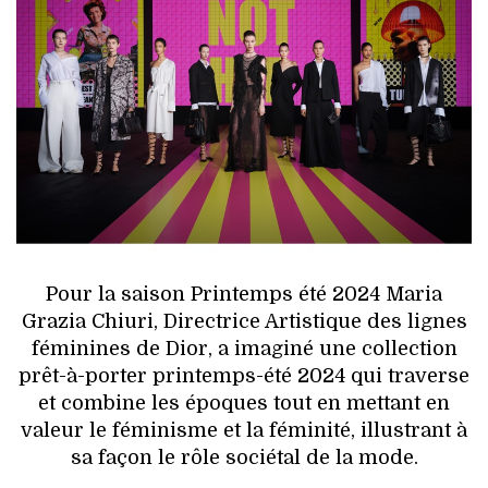
HIGH TECH
MAISON
AUTO
LIEUX TENDANCES
BEAUTÉ
MODE DE RUE
Pour la saison Printemps été 2024 Maria
Grazia Chiuri, Directrice Artistique des lignes
JEUNES CRÉATEURS
féminines de Dior, a imaginé une collection
prêt-à-porter printemps-été 2024 qui traverse
HISTOIRE DES MARQUES
et combine les époques tout en mettant en
valeur le féminisme et la féminité, illustrant à
DÉCO
sa façon le rôle sociétal de la mode.