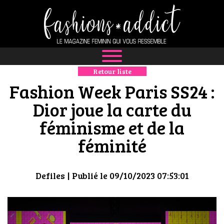
Retour liste
NEWS
Fashion Week Paris SS24 :
MODE
Dior joue la carte du
féminisme et de la
LUXE
féminité
DÉFILÉS
BOUTIQUE
Defiles
| Publié le 09/10/2023 07:53:01
CULTURE