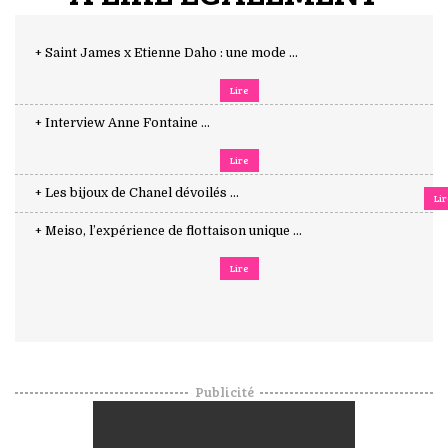
+ Saint James x Etienne Daho : une mode ...
Lire
+ Interview Anne Fontaine ...
Lire
+ Les bijoux de Chanel dévoilés ...
Li
+ Meiso, l’expérience de flottaison unique ...
Lire
Publicité