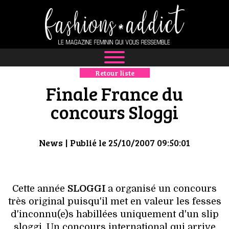
Retour liste
NEWS
Finale France du
MODE
concours Sloggi
LUXE
News
| Publié le 25/10/2007 09:50:01
DÉFILÉS
BOUTIQUE
Cette année
SLOGGI
a organisé un concours
très original puisqu'il met en valeur les fesses
CULTURE
d'inconnu(e)s habillées uniquement d'un slip
sloggi. Un concours international qui arrive