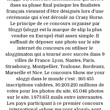
HIGH TECH
dans sa phase final puisque les finalistes
français viennent d'être désignés lors d'une
MAISON
cérémonie qui s'est déroulé au Crasy Horse.
Le principe de ce concours organisé par
AUTO
Sloggi (sloggi est la marque de slip la plus
vendue en Europe) était assez simple. Il
LIEUX TENDANCES
suffisait de déposer une photo sur le site
internet du concours ou utiliser le
BEAUTÉ
sloggimaton qui a tourné avec succès dans 9
villes de France. Lyon, Nantes, Paris,
MODE DE RUE
Strasbourg, Montpellier, Toulouse, Bordeaux,
Marseille et Nice. Le concours Show me your
JEUNES CRÉATEURS
sloggi dans le monde c'est : 160.455
inscriptions validées, 30.203.210 millions de
HISTOIRE DES MARQUES
votes pour les photos du site, 65.046 photos
sur le site, 1.873.651 mails entre internautes.
DÉCO
Les pays participant à ce premier concours
international «show me your sloggi» sont