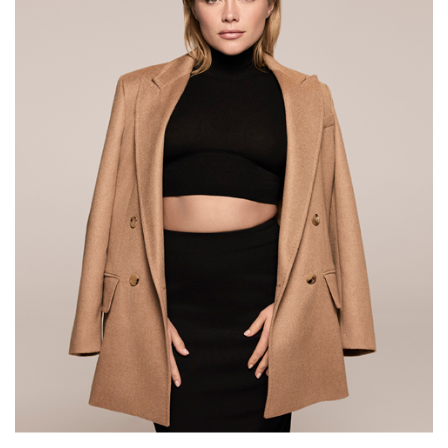
HIGH TECH
MAISON
AUTO
LIEUX TENDANCES
BEAUTÉ
MODE DE RUE
JEUNES CRÉATEURS
HISTOIRE DES MARQUES
DÉCO