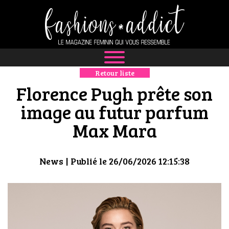
Retour liste
NEWS
Florence Pugh prête son
MODE
image au futur parfum
Max Mara
LUXE
DÉFILÉS
News
| Publié le 26/06/2026 12:15:38
BOUTIQUE
CULTURE