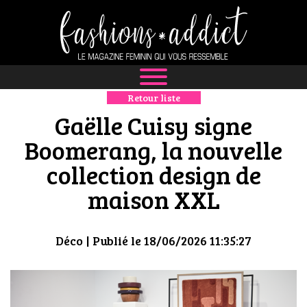
Retour liste
NEWS
Gaëlle Cuisy signe
MODE
Boomerang, la nouvelle
collection design de
LUXE
maison XXL
DÉFILÉS
BOUTIQUE
Déco
| Publié le 18/06/2026 11:35:27
CULTURE