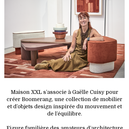
HIGH TECH
MAISON
AUTO
LIEUX TENDANCES
BEAUTÉ
MODE DE RUE
JEUNES CRÉATEURS
Maison XXL s’associe à Gaëlle Cuisy pour
créer Boomerang, une collection de mobilier
HISTOIRE DES MARQUES
et d’objets design inspirée du mouvement et
de l’équilibre.
DÉCO
Figure familière des amateurs d’architecture