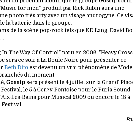
isuel du prochain album que le groupe Gossip sortir
"Music for men" produit par Rick Rubin aura une
une photo très arty avec un visage androgyne. Ce vi
de la batterie dans le groupe.
oms de la scène pop-rock tels que KD Lang, David Bo
..
 In The Way Of Control" paru en 2006. "Heavy Cross
upe sera ce soir à La Boule Noire pour présenter ce
er
Beth Dito
est devenu un vrai phénomène de Mode
s branchés du moment.
té,
Gossip
sera présent le 4 juillet sur la Grand' Plac
Festival, le 5 à Cergy-Pontoise pour le Furia Sound
 d'Aix-Les-Bains pour Musical 2009 ou encore le 18 à
Festival.
Pa