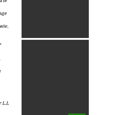
a le
sage
wie,
"
,
e
r L.L