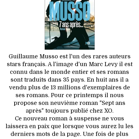
HIGH TECH
MAISON
AUTO
LIEUX TENDANCES
Guillaume Musso est l'un des rares auteurs
BEAUTÉ
stars français. A l'image d'un Marc Levy il est
connu dans le monde entier et ses romans
MODE DE RUE
sont traduits dans 35 pays. En huit ans il a
vendu plus de 13 millions d'exemplaires de
JEUNES CRÉATEURS
ses romans. Pour ce printemps il nous
propose son neuvième roman "Sept ans
HISTOIRE DES MARQUES
après" toujours publié chez XO.
Ce nouveau roman à suspense ne vous
DÉCO
laissera en paix que lorsque vous aurez lu les
derniers mots de la page. Une fois de plus