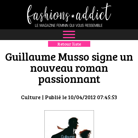
Retour liste
NEWS
Guillaume Musso signe un
MODE
nouveau roman
passionnant
LUXE
DÉFILÉS
Culture
| Publié le 10/04/2012 07:45:53
BOUTIQUE
CULTURE