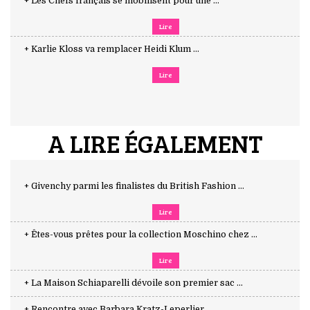
+ Les Chefs français se mobilisent pour une ...
Lire
+ Karlie Kloss va remplacer Heidi Klum ...
Lire
A LIRE ÉGALEMENT
+ Givenchy parmi les finalistes du British Fashion ...
Lire
+ Êtes-vous prêtes pour la collection Moschino chez ...
Lire
+ La Maison Schiaparelli dévoile son premier sac ...
+ Rencontre avec Barbara Kratz-Leperlier ...