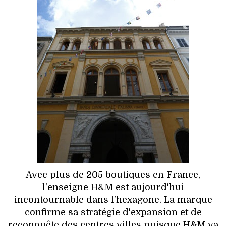
HIGH TECH
MAISON
AUTO
LIEUX TENDANCES
BEAUTÉ
MODE DE RUE
JEUNES CRÉATEURS
Avec plus de 205 boutiques en France,
HISTOIRE DES MARQUES
l'enseigne H&M est aujourd'hui
incontournable dans l'hexagone. La marque
DÉCO
confirme sa stratégie d'expansion et de
reconquête des centres villes puisque H&M va