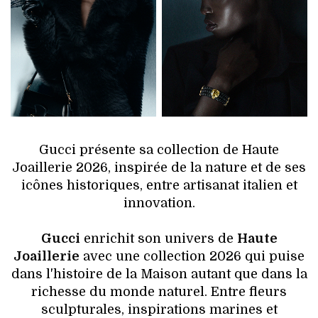
HIGH TECH
MAISON
AUTO
LIEUX TENDANCES
BEAUTÉ
Gucci présente sa collection de Haute
Joaillerie 2026, inspirée de la nature et de ses
MODE DE RUE
icônes historiques, entre artisanat italien et
innovation.
JEUNES CRÉATEURS
Gucci
enrichit son univers de
Haute
HISTOIRE DES MARQUES
Joaillerie
avec une collection 2026 qui puise
dans l'histoire de la Maison autant que dans la
DÉCO
richesse du monde naturel. Entre fleurs
sculpturales, inspirations marines et