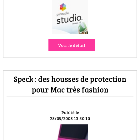
HIGH TECH
MAISON
AUTO
Voir le détail
LIEUX TENDANCES
BEAUTÉ
Speck : des housses de protection
MODE DE RUE
pour Mac très fashion
JEUNES CRÉATEURS
HISTOIRE DES MARQUES
Publié le
28/05/2008 13:30:10
DÉCO