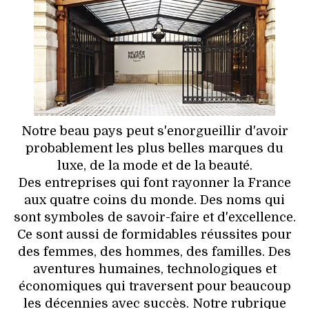
HIGH TECH
MAISON
AUTO
LIEUX TENDANCES
Notre beau pays peut s'enorgueillir d'avoir
BEAUTÉ
probablement les plus belles marques du
luxe, de la mode et de la beauté.
MODE DE RUE
Des entreprises qui font rayonner la France
aux quatre coins du monde. Des noms qui
JEUNES CRÉATEURS
sont symboles de savoir-faire et d'excellence.
Ce sont aussi de formidables réussites pour
HISTOIRE DES MARQUES
des femmes, des hommes, des familles. Des
aventures humaines, technologiques et
DÉCO
économiques qui traversent pour beaucoup
les décennies avec succès. Notre rubrique