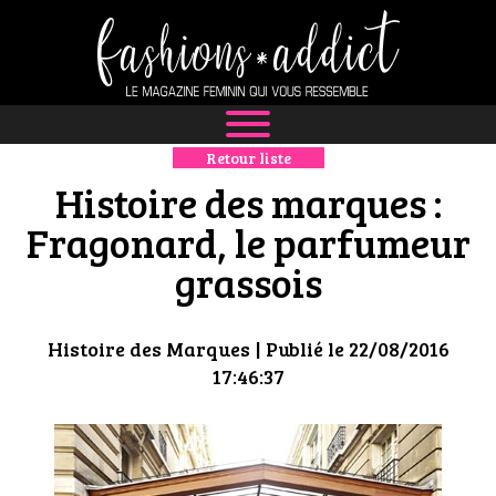
Retour liste
NEWS
Histoire des marques :
MODE
Fragonard, le parfumeur
grassois
LUXE
DÉFILÉS
Histoire des Marques
| Publié le 22/08/2016
17:46:37
BOUTIQUE
CULTURE