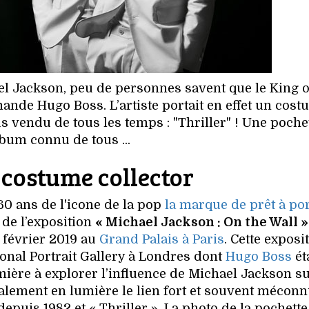
el Jackson, peu de personnes savent que le King 
mande Hugo Boss. L’artiste portait en effet un cos
s vendu de tous les temps : "Thriller" ! Une poche
lbum connu de tous ...
 costume collector
 60 ans de l'icone de la pop
la marque de prêt à po
 de l’exposition
« Michael Jackson : On the Wall »
 février 2019 au
Grand Palais à Paris
. Cette exposi
tional Portrait Gallery à Londres dont
Hugo Boss
ét
mière à explorer l’influence de Michael Jackson sur
lement en lumière le lien fort et souvent méconn
epuis 1982 et « Thriller ». La photo de la pochette