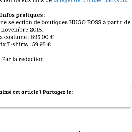
es nombreux fans de
la légende Michael Jackson
.
Infos pratiques :
 une sélection de boutiques HUGO BOSS à partir
de
novembre 2018.
ix costume : 895,00 €
ix T-shirts : 59,95 €
Par la rédaction
imé cet article ? Partagez le :