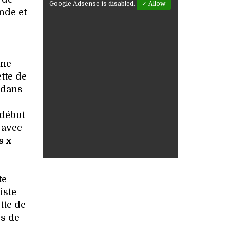
Google Adsense is disabled.
✓ Allow
nde et
une
tte de
 dans
.
 début
 avec
s x
te
iste
tte de
es de