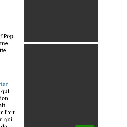
of Pop
tume
tte
rter
qui
tion
ait
 l’art
u qui
 de