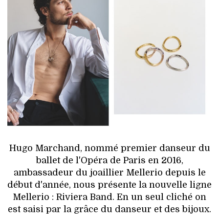
HIGH TECH
MAISON
AUTO
LIEUX TENDANCES
BEAUTÉ
MODE DE RUE
JEUNES CRÉATEURS
Hugo Marchand, nommé premier danseur du
ballet de l'Opéra de Paris en 2016,
HISTOIRE DES MARQUES
ambassadeur du joaillier Mellerio depuis le
début d'année, nous présente la nouvelle ligne
DÉCO
Mellerio : Riviera Band. En un seul cliché on
est saisi par la grâce du danseur et des bijoux.