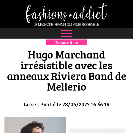
Retour liste
NEWS
Hugo Marchand
MODE
irrésistible avec les
anneaux Riviera Band de
LUXE
Mellerio
DÉFILÉS
BOUTIQUE
Luxe
| Publié le 28/04/2023 16:56:19
CULTURE