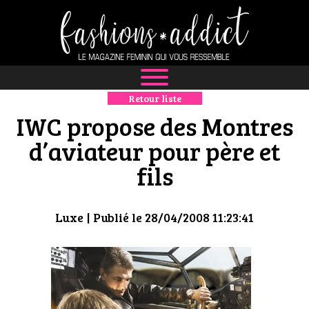
Retour liste
NEWS
IWC propose des Montres
MODE
d’aviateur pour père et
fils
LUXE
DÉFILÉS
Luxe
| Publié le 28/04/2008 11:23:41
BOUTIQUE
CULTURE