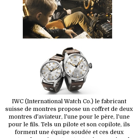
HIGH TECH
MAISON
AUTO
LIEUX TENDANCES
BEAUTÉ
MODE DE RUE
JEUNES CRÉATEURS
IWC (International Watch Co.) le fabricant
HISTOIRE DES MARQUES
suisse de montres propose un coffret de deux
montres d'aviateur, l'une pour le père, l'une
DÉCO
pour le fils. Tels un pilote et son copilote, ils
forment une équipe soudée et ces deux