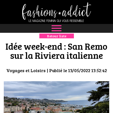
Retour liste
NEWS
Idée week-end : San Remo
MODE
sur la Riviera italienne
LUXE
Voyages et Loisirs
| Publié le 13/05/2022 13:52:42
DÉFILÉS
BOUTIQUE
CULTURE