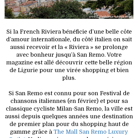
HIGH TECH
MAISON
AUTO
Si la French Riviera bénéficie d’une belle côte
d’amour internationale, du côté italien on sait
LIEUX TENDANCES
aussi recevoir et la « Riviera » se prolonge
avec bonheur jusqu’à San Remo. Votre
BEAUTÉ
magazine est allé découvrir cette belle région
de Ligurie pour une virée shopping et bien
MODE DE RUE
plus.
JEUNES CRÉATEURS
Si San Remo est connu pour son Festival de
chansons italiennes (en février) et pour sa
HISTOIRE DES MARQUES
classique cycliste Milan-San Remo, la ville est
aussi depuis quelques années une destination
DÉCO
de premier plan pour du shopping haut de
gamme grâce à
The Mall San Remo Luxury