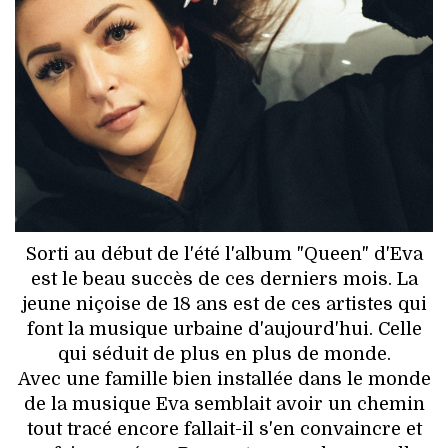
HIGH TECH
MAISON
AUTO
LIEUX TENDANCES
BEAUTÉ
MODE DE RUE
Sorti au début de l'été l'album "Queen" d'Eva
est le beau succès de ces derniers mois. La
JEUNES CRÉATEURS
jeune niçoise de 18 ans est de ces artistes qui
font la musique urbaine d'aujourd'hui. Celle
HISTOIRE DES MARQUES
qui séduit de plus en plus de monde.
Avec une famille bien installée dans le monde
DÉCO
de la musique Eva semblait avoir un chemin
tout tracé encore fallait-il s'en convaincre et