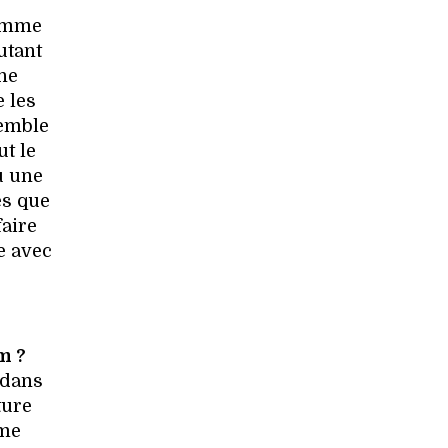
homme
utant
une
e les
semble
ut le
u une
es que
faire
e avec
m ?
 dans
ture
mme