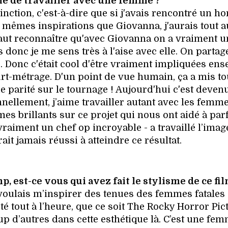
ile de travailler avec une femme ?
istinction, c'est-à-dire que si j'avais rencontré un 
s mêmes inspirations que Giovanna, j'aurais tout a
l faut reconnaître qu'avec Giovanna on a vraiment 
donc je me sens très à l'aise avec elle. On partag
 Donc c'était cool d'être vraiment impliquées en
urt-métrage. D'un point de vue humain, ça a mis to
ie parité sur le tournage ! Aujourd'hui c'est deven
ellement, j’aime travailler autant avec les femm
es brillants sur ce projet qui nous ont aidé à par
vraiment un chef op incroyable - a travaillé l’imag
ait jamais réussi à atteindre ce résultat.
est-ce vous qui avez fait le stylisme de ce fil
 Je voulais m’inspirer des tenues des femmes fatales
ité tout à l’heure, que ce soit The Rocky Horror Pic
up d’autres dans cette esthétique là. C’est une fe