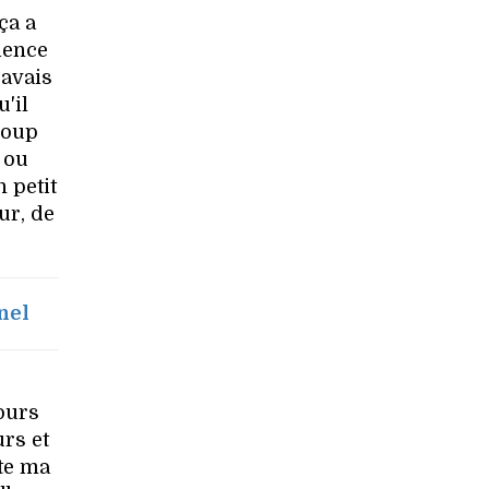
ça a
ience
'avais
'il
coup
 ou
 petit
ur, de
nel
jours
urs et
ute ma