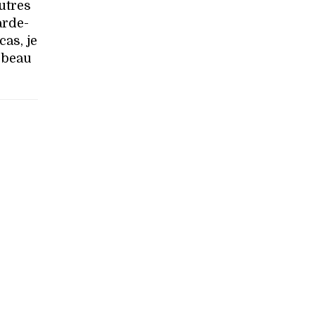
autres
arde-
cas, je
n beau