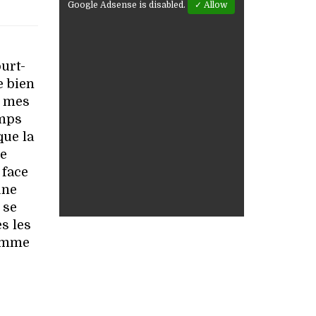
Google Adsense is disabled.
✓ Allow
ourt-
e bien
t mes
emps
que la
de
 face
une
 se
s les
comme