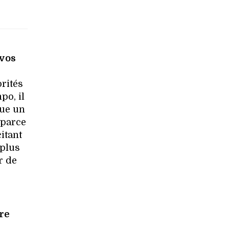
 vos
rités
po, il
que un
 parce
itant
 plus
r de
re