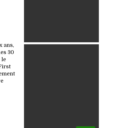
x ans,
les 30
 le
First
lement
re