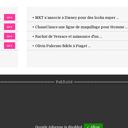
Lire
.
+ MKT s’associe à Disney pour des looks super ...
Lire
+ Chanel lance une ligne de maquillage pour Homme ...
Lire
+ Rachat de Versace et naissance d'un ...
Lire
+ Olivia Palermo fidèle à Piaget ...
Publicité
Google Adsense is disabled.
✓ Allow