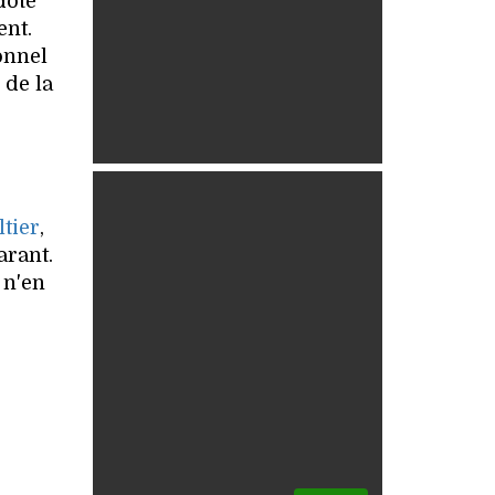
doté
ent.
onnel
 de la
tier
,
arant.
 n'en