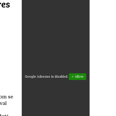
res
Google Adsense is disabled.
✓ Allow
com se
val