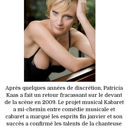
HIGH TECH
MAISON
AUTO
LIEUX TENDANCES
BEAUTÉ
MODE DE RUE
JEUNES CRÉATEURS
Après quelques années de discrétion, Patricia
Kaas a fait un retour fracassant sur le devant
HISTOIRE DES MARQUES
de la scène en 2009. Le projet musical Kabaret
a mi-chemin entre comédie musicale et
DÉCO
cabaret a marqué les esprits fin janvier et son
succès a confirmé les talents de la chanteuse