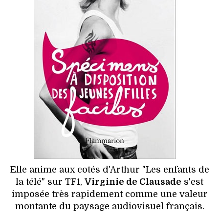
HIGH TECH
MAISON
AUTO
LIEUX TENDANCES
BEAUTÉ
MODE DE RUE
JEUNES CRÉATEURS
Elle anime aux cotés d'Arthur "Les enfants de
HISTOIRE DES MARQUES
la télé" sur TF1,
Virginie de Clausade
s'est
imposée très rapidement comme une valeur
DÉCO
montante du paysage audiovisuel français.