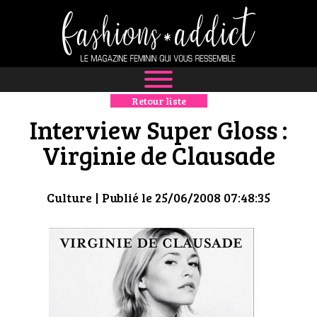
Retour liste
NEWS
Interview Super Gloss :
MODE
Virginie de Clausade
LUXE
Culture
| Publié le 25/06/2008 07:48:35
DÉFILÉS
BOUTIQUE
CULTURE