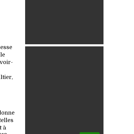
cesse
le
voir-
tier,
 donne
telles
t à