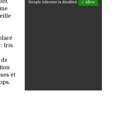
019,
Google Adsense is disabled.
✓ Allow
mme
eille
placé
: Iris
 de
tion
ses et
ops,