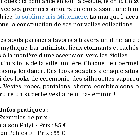
ues : la confiance en soi, la beauté, le chic. En 2
e avec ses premiers amours en choisissant une fe
rice,
la sublime Iris Mittenaere
. La marque l ’accu
ns la construction de ses nouvelles collections.
es spots parisiens favoris à travers un itinéraire 
mythique, bar intimiste, lieux étonnants et cachés 
 à la manière d’une ascension vers les étoiles,
u’aux toits de la ville lumière. Chaque lieu permet
ressing tendance. Des looks adaptés à chaque situa
si des looks de cérémonie, des silhouettes vaporeu
 Vestes, robes, pantalons, shorts, combinaisons, t
truire un superbe vestiaire ultra-féminin !
Infos pratiques :
Exemples de prix :
aison Patyf - Prix : 85 €
on Pchica F - Prix : 55 €