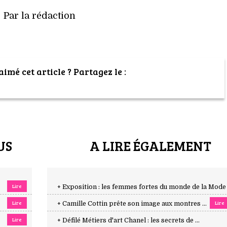
Par la rédaction
imé cet article ? Partagez le :
US
A LIRE ÉGALEMENT
Lire
+ Exposition : les femmes fortes du monde de la Mode .
Lire
Lire
+ Camille Cottin prête son image aux montres ...
Lire
+ Défilé Métiers d'art Chanel : les secrets de ...