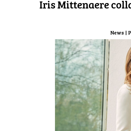
Iris Mittenaere col
News
| 