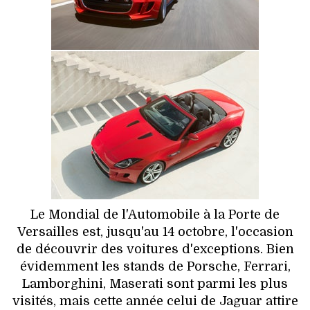
HIGH TECH
MAISON
AUTO
LIEUX TENDANCES
BEAUTÉ
MODE DE RUE
JEUNES CRÉATEURS
Le Mondial de l'Automobile à la Porte de
Versailles est, jusqu'au 14 octobre, l'occasion
HISTOIRE DES MARQUES
de découvrir des voitures d'exceptions. Bien
évidemment les stands de Porsche, Ferrari,
DÉCO
Lamborghini, Maserati sont parmi les plus
visités, mais cette année celui de Jaguar attire