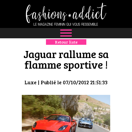
Retour liste
NEWS
Jaguar rallume sa
MODE
flamme sportive !
LUXE
Luxe
| Publié le 07/10/2012 21:51:33
DÉFILÉS
BOUTIQUE
CULTURE