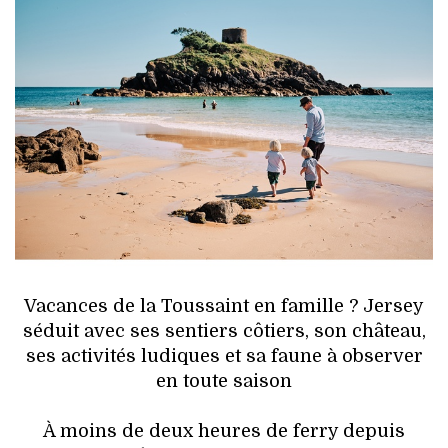
HIGH TECH
MAISON
AUTO
LIEUX TENDANCES
BEAUTÉ
MODE DE RUE
JEUNES CRÉATEURS
Vacances de la Toussaint en famille ? Jersey
séduit avec ses sentiers côtiers, son château,
HISTOIRE DES MARQUES
ses activités ludiques et sa faune à observer
en toute saison
DÉCO
À moins de deux heures de ferry depuis