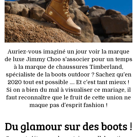
HIGH TECH
MAISON
AUTO
LIEUX TENDANCES
Auriez-vous imaginé un jour voir la marque
de luxe Jimmy Choo s'associer pour un temps
BEAUTÉ
à la marque de chaussures Timberland,
spécialiste de la boots outdoor ? Sachez qu'en
MODE DE RUE
2020 tout est possible .... Et c'est tant mieux !
Si on a bien du mal à visualiser ce mariage, il
JEUNES CRÉATEURS
faut reconnaître que le fruit de cette union ne
maque pas d'esprit fashion !
HISTOIRE DES MARQUES
Du glamour sur des boots !
DÉCO