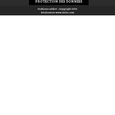
PROTECTION DES DONNÉES
Fashions-addict - Copyright 2026
Réalisation
www.idclic.com