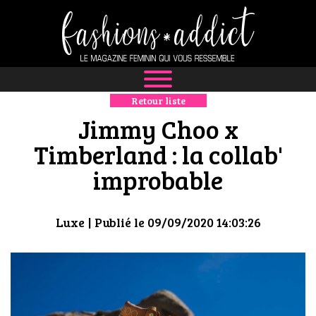
Retour liste
NEWS
Jimmy Choo x
MODE
Timberland : la collab'
improbable
LUXE
DÉFILÉS
Luxe
| Publié le 09/09/2020 14:03:26
BOUTIQUE
CULTURE