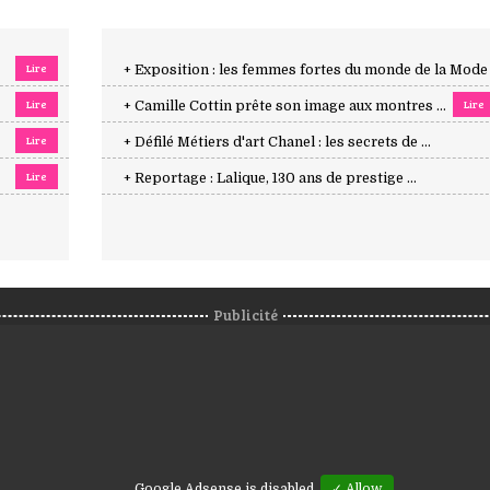
Lire
+ Exposition : les femmes fortes du monde de la Mode .
Lire
Lire
+ Camille Cottin prête son image aux montres ...
Lire
+ Défilé Métiers d'art Chanel : les secrets de ...
Lire
+ Reportage : Lalique, 130 ans de prestige ...
Publicité
Google Adsense is disabled.
✓ Allow