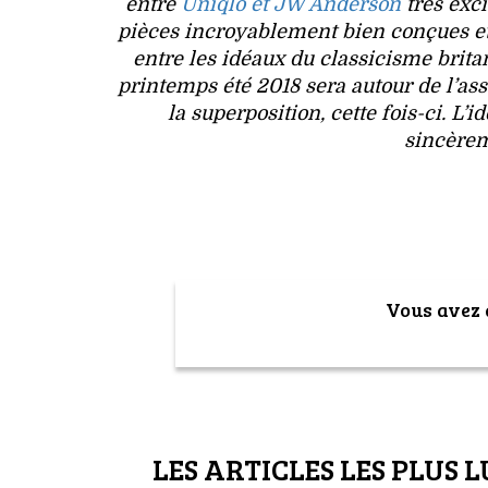
entre
Uniqlo et JW Anderson
très exci
pièces incroyablement bien conçues et j
entre les idéaux du classicisme brit
printemps été 2018 sera autour de l’ass
la superposition, cette fois-ci. L’
sincèrem
Vous avez a
LES ARTICLES LES PLUS L