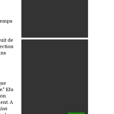
ntemps
uit de
ection
ins
que
." Elu
ion
ent. A
tion