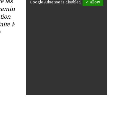
e les
Google Adsense is disabled.
✓ Allow
chemin
tion
aite à
e