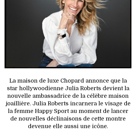
HIGH TECH
MAISON
AUTO
LIEUX TENDANCES
BEAUTÉ
MODE DE RUE
La maison de luxe Chopard annonce que la
star hollywoodienne Julia Roberts devient la
JEUNES CRÉATEURS
nouvelle ambassadrice de la célèbre maison
joaillière. Julia Roberts incarnera le visage de
HISTOIRE DES MARQUES
la femme Happy Sport au moment de lancer
de nouvelles déclinaisons de cette montre
DÉCO
devenue elle aussi une icône.