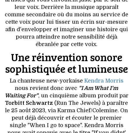
VOYAGES & LOISIRS
leur voix. Derrière la musique apparaît
comme secondaire où du moins au service de
cette voix pour lui tisser un écrin sur-mesure
afin d'envelopper et imaginer une histoire qui
pourra atteindre notre sensibilité déjà
ébranlée par cette voix.
Une réinvention sonore
sophistiquée et lumineuse
La chanteuse new-yorkaise
Kendra Morris
nous revient donc avec
"I Am What I'm
Waiting For"
, un cinquième album produit par
Torbitt Schwartz
(Run The Jewels) à paraître
le 25 août 2023, via Karma Chief/Colemine. On
peut déjà découvrir et écouter le premier
single "When I go to space". Kendra Morris
nous avait conquis avec le titre "If you didnt'