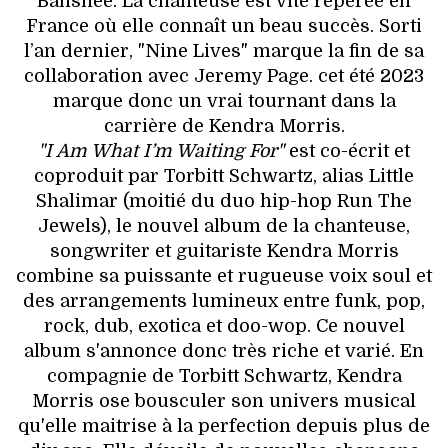
Banshee. La chanteuse est vite repérée en
France où elle connaît un beau succès. Sorti
l’an dernier, "Nine Lives" marque la fin de sa
collaboration avec Jeremy Page. cet été 2023
marque donc un vrai tournant dans la
carrière de Kendra Morris.
"I Am What I’m Waiting For"
est co-écrit et
coproduit par Torbitt Schwartz, alias Little
Shalimar (moitié du duo hip-hop Run The
Jewels), le nouvel album de la chanteuse,
songwriter et guitariste Kendra Morris
combine sa puissante et rugueuse voix soul et
des arrangements lumineux entre funk, pop,
rock, dub, exotica et doo-wop. Ce nouvel
album s'annonce donc très riche et varié. En
compagnie de Torbitt Schwartz, Kendra
Morris ose bousculer son univers musical
qu'elle maitrise à la perfection depuis plus de