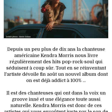
HIGH TECH
MAISON
AUTO
LIEUX TENDANCES
Depuis un peu plus de dix ans la chanteuse
BEAUTÉ
américaine Kendra Morris nous livre
régulièrement des hits pop-rock-soul qui
MODE DE RUE
séduisent à coup sûr. Tout en se réinventant
l'artiste dévoile fin août un nouvel album dont
JEUNES CRÉATEURS
on est déjà addict à 100% ...
HISTOIRE DES MARQUES
Il est des chanteuses qui ont dans la voix un
groove inné et une élégance toute aussi
DÉCO
naturelle. Kendra Morris est donc de ces
artistes qui vous envoûtent juste par le son de