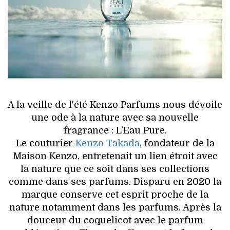
HIGH TECH
MAISON
AUTO
LIEUX TENDANCES
BEAUTÉ
A la veille de l'été Kenzo Parfums nous dévoile
une ode à la nature avec sa nouvelle
MODE DE RUE
fragrance : L’Eau Pure.
Le couturier
Kenzo Takada
, fondateur de la
JEUNES CRÉATEURS
Maison Kenzo, entretenait un lien étroit avec
la nature que ce soit dans ses collections
HISTOIRE DES MARQUES
comme dans ses parfums. Disparu en 2020 la
marque conserve cet esprit proche de la
DÉCO
nature notamment dans les parfums. Après la
douceur du coquelicot avec le parfum