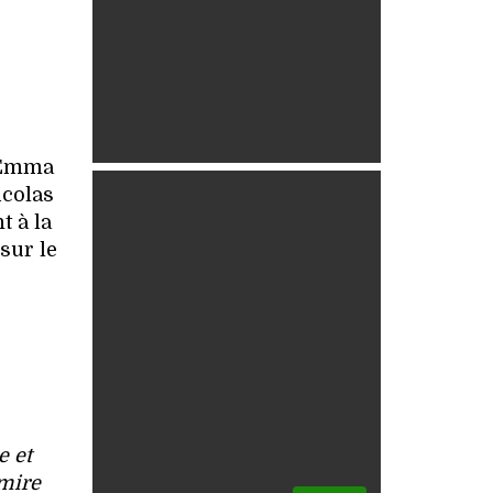
e Emma
icolas
t à la
sur le
e et
dmire