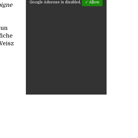
Google Adsense is disabled.
✓ Allow
oigne
 un
fiche
 Weisz