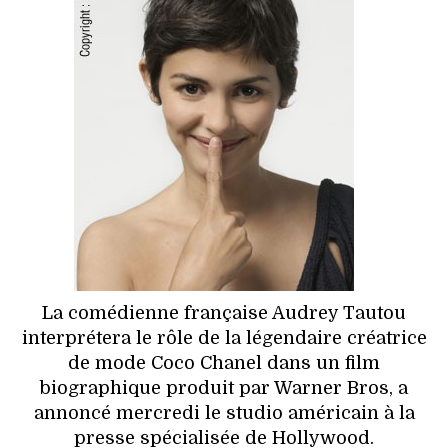
HIGH TECH
MAISON
AUTO
LIEUX TENDANCES
BEAUTÉ
MODE DE RUE
JEUNES CRÉATEURS
La comédienne française Audrey Tautou
interprétera le rôle de la légendaire créatrice
HISTOIRE DES MARQUES
de mode Coco Chanel dans un film
biographique produit par Warner Bros, a
DÉCO
annoncé mercredi le studio américain à la
presse spécialisée de Hollywood.