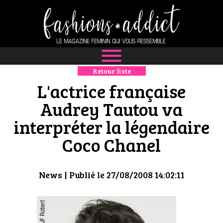
Retour liste
NEWS
L'actrice française
MODE
Audrey Tautou va
interpréter la légendaire
LUXE
Coco Chanel
DÉFILÉS
BOUTIQUE
News
| Publié le 27/08/2008 14:02:11
CULTURE