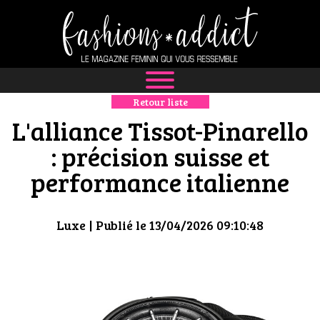
Retour liste
NEWS
L'alliance Tissot-Pinarello
MODE
: précision suisse et
performance italienne
LUXE
DÉFILÉS
Luxe
| Publié le 13/04/2026 09:10:48
BOUTIQUE
CULTURE