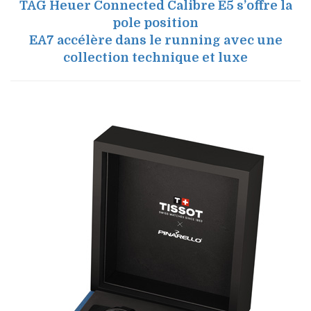
TAG Heuer Connected Calibre E5 s’offre la
pole position
EA7 accélère dans le running avec une
collection technique et luxe