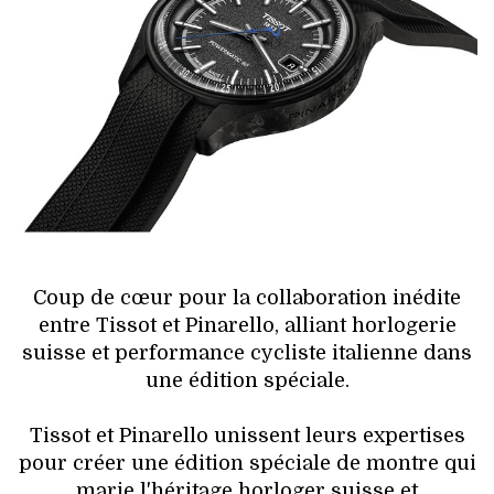
HIGH TECH
MAISON
AUTO
LIEUX TENDANCES
BEAUTÉ
MODE DE RUE
Coup de cœur pour la collaboration inédite
entre Tissot et Pinarello, alliant horlogerie
JEUNES CRÉATEURS
suisse et performance cycliste italienne dans
une édition spéciale.
HISTOIRE DES MARQUES
Tissot et Pinarello unissent leurs expertises
DÉCO
pour créer une édition spéciale de montre qui
marie l'héritage horloger suisse et