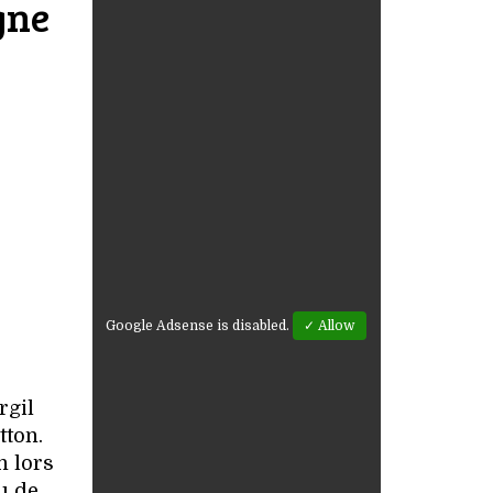
gne
Google Adsense is disabled.
✓ Allow
rgil
tton.
n lors
u de