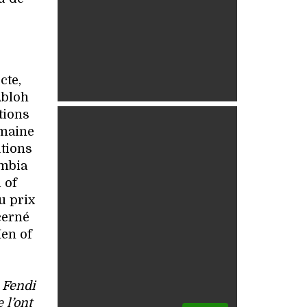
cte,
Abloh
tions
emaine
utions
umbia
 of
u prix
cerné
Men of
z Fendi
 l’ont