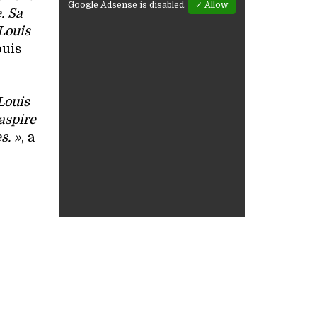
Google Adsense is disabled.
✓ Allow
. Sa
 Louis
ouis
Louis
’aspire
s. »
, a