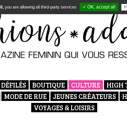
l,
you are allowing all third-party services
✓ OK, accept all
P
DÉFILÉS
BOUTIQUE
CULTURE
HIGH 
MODE DE RUE
JEUNES CRÉATEURS
H
VOYAGES & LOISIRS