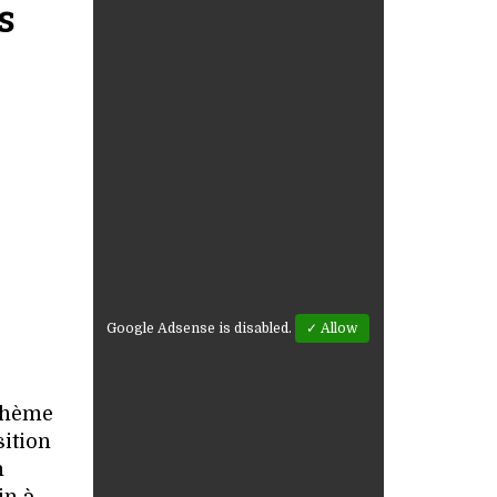
s
Google Adsense is disabled.
✓ Allow
 thème
sition
n