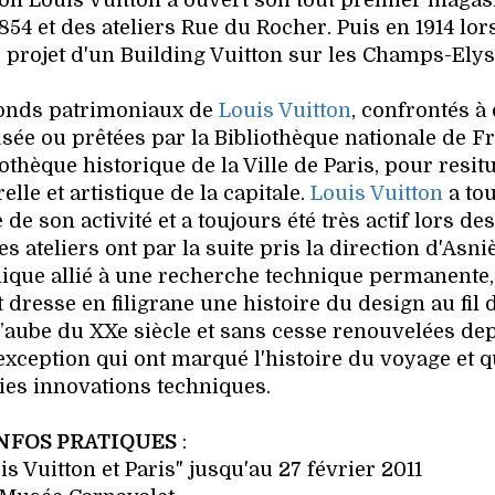
ison Louis Vuitton a ouvert son tout premier magas
54 et des ateliers Rue du Rocher. Puis en 1914 lo
e projet d'un Building Vuitton sur les Champs-Elysé
fonds patrimoniaux de
Louis Vuitton
, confrontés à
sée ou prêtées par la Bibliothèque nationale de F
othèque historique de la Ville de Paris, pour resitu
elle et artistique de la capitale.
Louis Vuitton
a to
e son activité et a toujours été très actif lors de
 ateliers ont par la suite pris la direction d'Asni
unique allié à une recherche technique permanente,
et dresse en filigrane une histoire du design au fil 
 l’aube du XXe siècle et sans cesse renouvelées dep
exception qui ont marqué l'histoire du voyage et q
aies innovations techniques.
NFOS PRATIQUES
:
s Vuitton et Paris" jusqu'au 27 février 2011