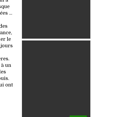
in à
rsque
es ...
 des
rance,
er le
ujours
s
ères.
 à un
des
uis.
ui ont