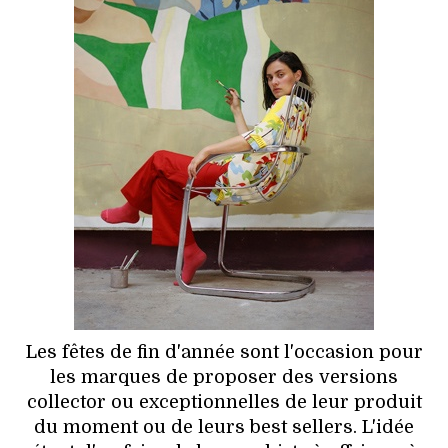
HIGH TECH
MAISON
AUTO
LIEUX TENDANCES
BEAUTÉ
MODE DE RUE
JEUNES CRÉATEURS
HISTOIRE DES MARQUES
Les fêtes de fin d'année sont l'occasion pour
les marques de proposer des versions
DÉCO
collector ou exceptionnelles de leur produit
du moment ou de leurs best sellers. L'idée