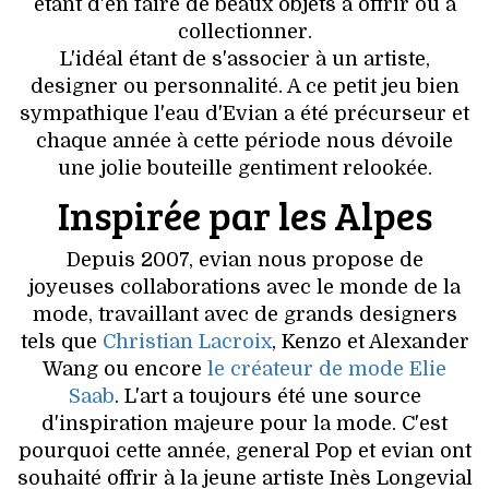
VOYAGES & LOISIRS
étant d'en faire de beaux objets à offrir ou à
collectionner.
L'idéal étant de s'associer à un artiste,
designer ou personnalité. A ce petit jeu bien
sympathique l'eau d'Evian a été précurseur et
chaque année à cette période nous dévoile
une jolie bouteille gentiment relookée.
Inspirée par les Alpes
Depuis 2007, evian nous propose de
joyeuses collaborations avec le monde de la
mode, travaillant avec de grands designers
tels que
Christian Lacroix
, Kenzo et Alexander
Wang ou encore
le créateur de mode Elie
Saab
. L'art a toujours été une source
d'inspiration majeure pour la mode. C'est
pourquoi cette année, general Pop et evian ont
souhaité offrir à la jeune artiste Inès Longevial