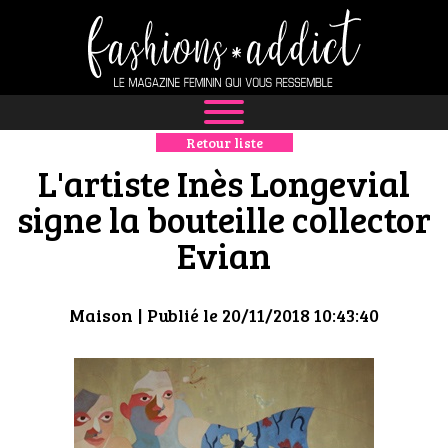
Retour liste
NEWS
L'artiste Inès Longevial
MODE
signe la bouteille collector
Evian
LUXE
DÉFILÉS
Maison
| Publié le 20/11/2018 10:43:40
BOUTIQUE
CULTURE