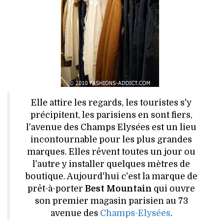
HIGH TECH
MAISON
AUTO
LIEUX TENDANCES
BEAUTÉ
Elle attire les regards, les touristes s'y
précipitent, les parisiens en sont fiers,
MODE DE RUE
l'avenue des Champs Elysées est un lieu
incontournable pour les plus grandes
JEUNES CRÉATEURS
marques. Elles rêvent toutes un jour ou
l'autre y installer quelques mètres de
HISTOIRE DES MARQUES
boutique. Aujourd'hui c'est la marque de
prêt-à-porter
Best Mountain
qui ouvre
DÉCO
son premier magasin parisien au 73
avenue des
Champs-Elysées
.