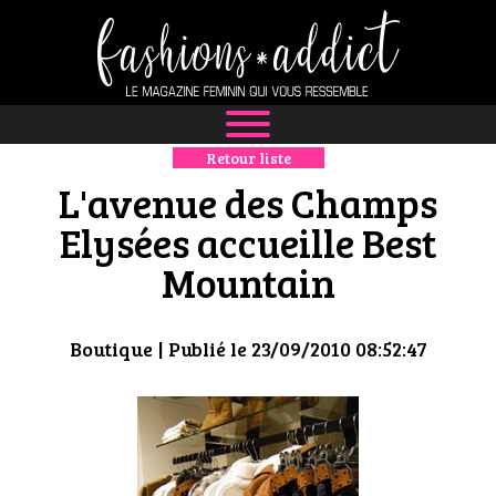
Retour liste
NEWS
L'avenue des Champs
MODE
Elysées accueille Best
Mountain
LUXE
DÉFILÉS
Boutique
| Publié le 23/09/2010 08:52:47
BOUTIQUE
CULTURE